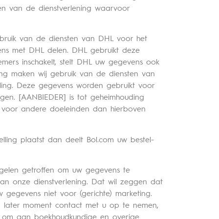
en van de dienstverlening waarvoor
gebruik van de diensten van DHL voor het
vens met DHL delen. DHL gebruikt deze
mers inschakelt, stelt DHL uw gegevens ook
ing maken wij gebruik van de diensten van
ling. Deze gegevens worden gebruikt voor
gen. [AANBIEDER] is tot geheimhouding
t voor andere doeleinden dan hierboven
elling plaatst dan deelt Bol.com uw bestel-
egelen getroffen om uw gegevens te
an onze dienstverlening. Dat wil zeggen dat
w gegevens niet voor (gerichte) marketing.
 later moment contact met u op te nemen,
an om aan boekhoudkundige en overige