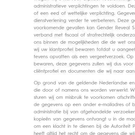
administratieve verplichtingen te voldoen.
of een eed of wettelijke verplichting. Geg
dienstverlening verder te verbeteren. Deze 
voorkomende gevallen kan Gender Reveal Sh
verband met fiscaal of strafrechtelijk onder
ons binnen de mogelijkheden die de wet ons
wij uw klantprofiel bewaren totdat u aangeef
tevens opvatten als een vergeetverzoek. Op 
bewaren, deze gegevens zullen wij dus voor
cliëntprofiel en documenten die wij naar aa
Op grond van de geldende Nederlandse en E
die door of namens ons worden verwerkt. Wij 
sturen wij om misbruik te voorkomen afschri
de gegevens op een ander e-mailadres of bij
administratie bij van afgehandelde verzoeken
kopieën van gegevens ontvangt u in de machi
om een klacht in te dienen bij de Autorite
heeft altijd het recht om de gegevens die wi