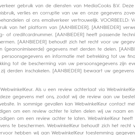
ilverkeer gebruik van de diensten van MediaCooks B.V. Deze 
isbruik, verlies en corruptie van uw en onze gegevens zove
behandelen al ons emailverkeer vertrouwelijk. VOORBEELD: 
bruik van het platform van [AANBIEDER]. [AANBIEDER] ver
- of creditcardnummer. [AANBIEDER] heeft passende techni
men. [AANBIEDER] behoudt zich het recht voor uw gegeven
an (geanonimiseerde) gegevens met derden te delen. [AANB
it) persoonsgegevens en informatie met betrekking tot uw fina
king tot de bescherming van uw persoonsgegevens zijn ev
 zij derden inschakelen. [AANBIEDER] bewaart uw gegevens 
 WebwinkelKeur. Als u een review achterlaat via Webwinkel
 deze gegevens met ons, zodat wij de review aan uw bestel
ebsite. In sommige gevallen kan WebwinkelKeur contact m
nodigen om een review achter te laten delen wij uw naam en 
odigen om een review achter te laten. WebwinkelKeur heeft 
s te beschermen. WebwinkelKeur behoudt zich het recht 
 hiervoor hebben wij aan WebwinkelKeur toestemming gegev