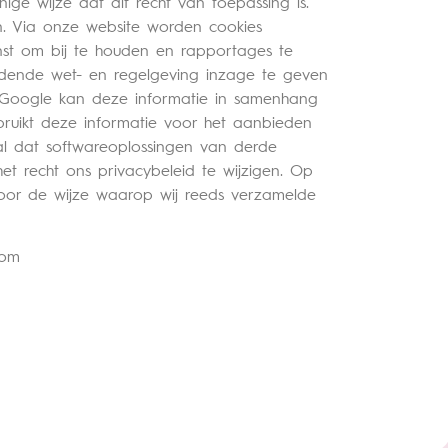
ge wijze dat dit recht van toepassing is.
. Via onze website worden cookies
enst om bij te houden en rapportages te
eldende wet- en regelgeving inzage te geven
 Google kan deze informatie in samenhang
ruikt deze informatie voor het aanbieden
al dat softwareoplossingen van derde
het recht ons privacybeleid te wijzigen. Op
 voor de wijze waarop wij reeds verzamelde
oom