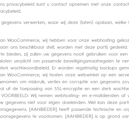
ons privacybeleid kunt u contact opnemen met onze contact
acybeleid.
 gegevens verwerken, waar wij deze (laten) opslaan, welke b
 van WooCommerce, wij hebben voor onze webhosting gekoz
aan ons beschikbaar stelt, worden met deze partij gedeeld
te bieden, zij zullen uw gegevens nooit gebruiken voor een
loten verplicht om passende beveiligingsmaatregelen te ne
 sterk wachtwoordbeleid. Er worden regelmatig backups gem
 van WooCommerce, wij hosten onze webwinkel op een serve
genomen om misbruik, verlies en corruptie van gegevens zo
val uit de toepassing van SSL-encryptie en een sterk wacht
 VOORBEELD: Wij nemen webhosting- en e-maildiensten af 
w gegevens niet voor eigen doeleinden. Wel kan deze part
soonsgegevens. [AANBIEDER] heeft passende technische en 
rsoonsgegevens te voorkomen. [AANBIEDER] is op grond va