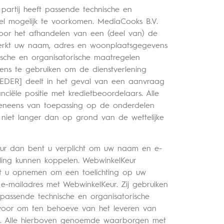
partij heeft passende technische en
el mogelijk te voorkomen. MediaCooks B.V.
Voor het afhandelen van een (deel van) de
werkt uw naam, adres en woonplaatsgegevens
sche en organisatorische maatregelen
s te gebruiken om de dienstverlening
IEDER] deelt in het geval van een aanvraag
nciële positie met kredietbeoordelaars. Alle
eneens van toepassing op de onderdelen
niet langer dan op grond van de wettelijke
Keur dan bent u verplicht om uw naam en e-
ling kunnen koppelen. WebwinkelKeur
et u opnemen om een toelichting op uw
e-mailadres met WebwinkelKeur. Zij gebruiken
passende technische en organisatorische
voor om ten behoeve van het leveren van
en. Alle hierboven genoemde waarborgen met