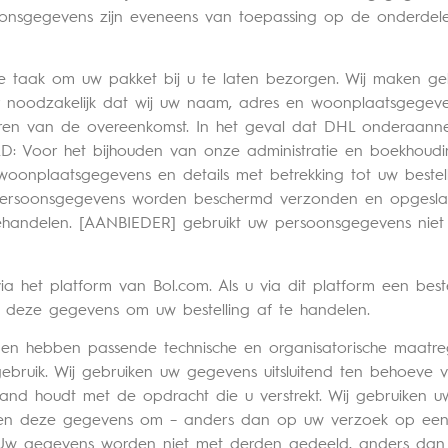
oonsgegevens zijn eveneens van toepassing op de onderdel
 onze taak om uw pakket bij u te laten bezorgen. Wij maken 
or noodzakelijk dat wij uw naam, adres en woonplaatsgege
ren van de overeenkomst. In het geval dat DHL onderaanne
LD: Voor het bijhouden van onze administratie en boekhoud
oonplaatsgegevens en details met betrekking tot uw bestel
 persoonsgegevens worden beschermd verzonden en opgesla
 behandelen. [AANBIEDER] gebruikt uw persoonsgegevens nie
ia het platform van Bol.com. Als u via dit platform een best
 deze gegevens om uw bestelling af te handelen.
 en hebben passende technische en organisatorische maatr
bruik. Wij gebruiken uw gegevens uitsluitend ten behoeve v
band houdt met de opdracht die u verstrekt. Wij gebruiken u
iken deze gegevens om – anders dan op uw verzoek op een
ng. Uw gegevens worden niet met derden gedeeld, anders d