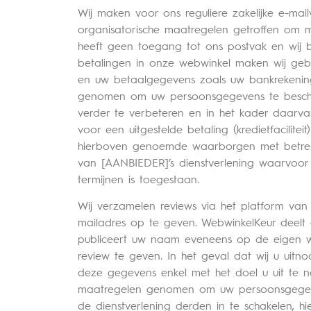
Wij maken voor ons reguliere zakelijke e-ma
organisatorische maatregelen getroffen om m
heeft geen toegang tot ons postvak en wij 
betalingen in onze webwinkel maken wij ge
en uw betaalgegevens zoals uw bankrekening
genomen om uw persoonsgegevens te bescher
verder te verbeteren en in het kader daarv
voor een uitgestelde betaling (kredietfacilite
hierboven genoemde waarborgen met betrek
van [AANBIEDER]’s dienstverlening waarvoor
termijnen is toegestaan.
Wij verzamelen reviews via het platform van
mailadres op te geven. WebwinkelKeur deelt
publiceert uw naam eveneens op de eigen w
review te geven. In het geval dat wij u uit
deze gegevens enkel met het doel u uit te n
maatregelen genomen om uw persoonsgegeven
de dienstverlening derden in te schakelen,