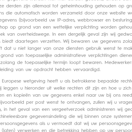
 Deze derden zijn allemaal tot geheimhouding gehouden op 
evens die automatisch worden verzameld door onze website 
gegevens (bijvoorbeeld uw IP-adres, webbrowser en besturin
op op grond van een wettelijke verplichting worden gehou
zoek van overheidswege. In een dergelijk geval zijn wij ged
 biedt daartegen verzetten. Wij bewaren uw gegevens zolan
t dat u niet langer van onze diensten gebruik wenst te maken
grond van toepasselijke administratieve verplichtingen dien
 zolang de toepasselijke termijn loopt bewaren. Medewerk
nleiding van uw opdracht hebben vervaardigd.
uropese wetgeving heeft u als betrokkene bepaalde recht
leggen u hieronder uit welke rechten dit zijn en hoe u zic
ften en kopieën van uw gegevens enkel naar uw bij ons reed
voorbeeld per post wenst te ontvangen, zullen wij u vragen
, in het geval van een vergeetverzoek administreren wij gea
neleesbare gegevensindeling die wij binnen onze systemen h
it Persoonsgegevens als u vermoedt dat wij uw persoonsgege
j (laten) verwerken en die betrekking hebben op uw persoon 