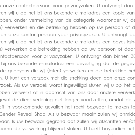
an onze contactpersoon voor privacyzaken. U ontvangt dan
turen wij u op het bij ons bekende e-mailadres een kopie v
ebben, onder vermelding van de categorie waaronder wij 
ten) verwerken en die betrekking hebben op uw persoon of da
 aan onze contactpersoon voor privacyzaken. U ontvangt 
uren wij u op het bij ons bekende e-mailadres een bevestig
ten) verwerken die betrekking hebben op uw persoon of daart
ontactpersoon voor privacyzaken. U ontvangt dan binnen 3
et bij ons bekende e-mailadres een bevestiging dat de gegev
m de gegevens die wij (laten) verwerken en die betrekking
eren. U kunt een verzoek met die strekking doen aan onze c
ek. Als uw verzoek wordt ingewilligd sturen wij u op het bi
bben verwerkt of in opdracht van ons door andere verwerker
jk geval de dienstverlening niet langer voortzetten, omdat d
eft in voorkomende gevallen het recht bezwaar te maken t
ender Reveal Shop. Als u bezwaar maakt zullen wij onmidde
r. Is uw bezwaar gegrond dat zullen wij afschriften en/of
daarna de verwerking blijvend staken. U heeft bovendien he