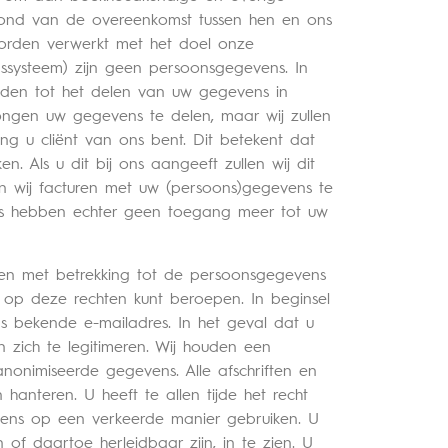
grond van de overeenkomst tussen hen en ons
worden verwerkt met het doel onze
gssysteem) zijn geen persoonsgegevens. In
den tot het delen van uw gegevens in
wongen uw gegevens te delen, maar wij zullen
g u cliënt van ons bent. Dit betekent dat
. Als u dit bij ons aangeeft zullen wij dit
en wij facturen met uw (persoons)gegevens te
ers hebben echter geen toegang meer tot uw
en met betrekking tot de persoonsgegevens
h op deze rechten kunt beroepen. In beginsel
s bekende e-mailadres. In het geval dat u
 zich te legitimeren. Wij houden een
nonimiseerde gegevens. Alle afschriften en
anteren. U heeft te allen tijde het recht
vens op een verkeerde manier gebruiken. U
of daartoe herleidbaar zijn, in te zien. U