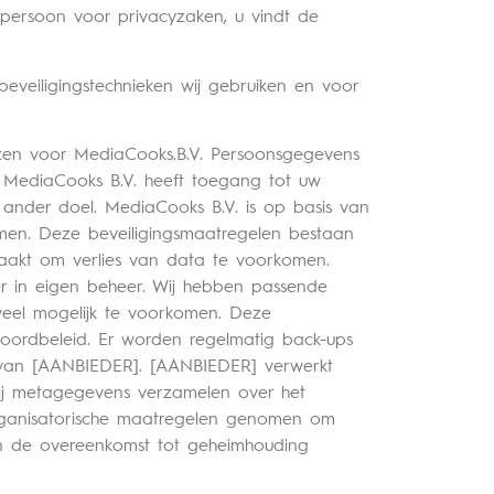
persoon voor privacyzaken, u vindt de
eveiligingstechnieken wij gebruiken en voor
en voor MediaCooks.B.V. Persoonsgegevens
. MediaCooks B.V. heeft toegang tot uw
 ander doel. MediaCooks B.V. is op basis van
men. Deze beveiligingsmaatregelen bestaan
aakt om verlies van data te voorkomen.
r in eigen beheer. Wij hebben passende
veel mogelijk te voorkomen. Deze
woordbeleid. Er worden regelmatig back-ups
van [AANBIEDER]. [AANBIEDER] verwerkt
ij metagegevens verzamelen over het
organisatorische maatregelen genomen om
n de overeenkomst tot geheimhouding