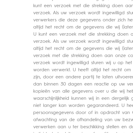
kunt een verzoek met die strekking doen a
verzoek. Als uw verzoek wordt ingewilligd s
verwerkers die deze gegevens onder zich h
altijd het recht om de gegevens die wij (la
U kunt een verzoek met die strekking doen
verzoek. Als uw verzoek wordt ingewilligd st
altijd het recht om de gegevens die wij (la
verzoek met die strekking doen aan onze c
verzoek wordt ingewilligd sturen wij u op h
worden verwerkt. U heeft altijd het recht o
zijn, door een andere partij te laten uitvo
dan binnen 30 dagen een reactie op uw verzo
kopieën van alle gegevens over u die wij he
waarschijnlijkheid kunnen wij in een dergeli
niet langer kan worden gegarandeerd. U he
persoonsgegevens door of in opdracht van G
afwachting van de afhandeling van uw bezwaa
verwerken aan u ter beschikking stellen en 