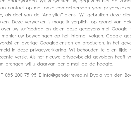
orden onderworpen. Wij verwerken uw gegevens niet op zodani
dan contact op met onze contactpersoon voor privacyzaken
, als deel van de “Analytics”-dienst. Wij gebruiken deze di
iken. Deze verwerker is mogelijk verplicht op grond van g
ie over uw surfgedrag en delen deze gegevens met Google.
e manier uw bewegingen op het internet volgen. Google geb
words) en overige Googlediensten en producten. In het gev
meld in deze privacyverklaring. Wij behouden te allen tijde 
recente versie. Als het nieuwe privacybeleid gevolgen heeft
an brengen wij u daarvan per e-mail op de hoogte.
d T 085 200 75 95 E
info@genderreveal.nl
Dyala van den B