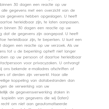
 binnen 30 dagen een reactie op uw
an alle gegevens met een overzicht van de
deze gegevens hebben opgeslagen. U heeft
artoe herleidbaar zijn, te laten aanpassen.
dan binnen 30 dagen een reactie op uw
ing dat de gegevens zijn aangepast. U heeft
oe herleidbaar zijn, te beperken. U kunt een
0 dagen een reactie op uw verzoek. Als uw
ens tot u de beperking opheft niet langer
 hebben op uw persoon of daartoe herleidbaar
ontactpersoon voor privacyzaken. U ontvangt
j ons bekende e-mailadres afschriften of
s of derden zijn verwerkt. Naar alle
e veilige koppeling van databestanden dan
egen de verwerking van uw
llijk de gegevensverwerking staken in
 kopieën van gegevens die wij (laten)
t recht om niet aan geautomatiseerde