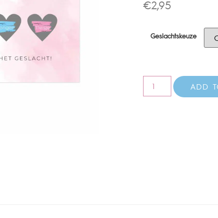
€
2,95
Geslachtskeuze
ADD T