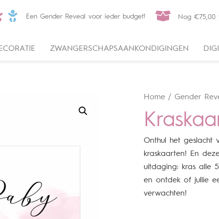
Een Gender Reveal voor ieder budget!
Nog
€
75,00
t
ECORATIE
ZWANGERSCHAPSAANKONDIGINGEN
DIG
Home
/
Gender Reve
Kraskaa
Onthul het geslacht v
kraskaarten! En dez
uitdaging: kras alle
en ontdek of jullie 
verwachten!