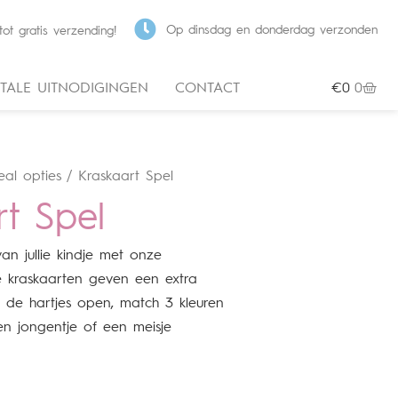
Op dinsdag en donderdag verzonden
ot gratis verzending!
ITALE UITNODIGINGEN
CONTACT
€
0
0
al opties
/ Kraskaart Spel
rt Spel
an jullie kindje met onze
e kraskaarten geven een extra
 5 de hartjes open, match 3 kleuren
een jongentje of een meisje