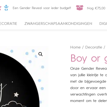
Een Gender Reveal voor ieder budget!
Nog
€
75,00
t
ECORATIE
ZWANGERSCHAPSAANKONDIGINGEN
DIG
Home
/
Decoratie
/
Boy or g
Onze Gender Reveal 
van jullie kleintje t
met de bijgevoegde 
door en ervaar een s
verwachtingen overtr
moment om te delen 