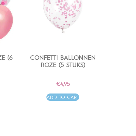
E (6
CONFETTI BALLONNEN
ROZE (5 STUKS)
€
4,95
ADD TO CART