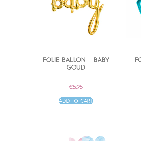
FOLIE BALLON – BABY
F
GOUD
€
5,95
ADD TO CART