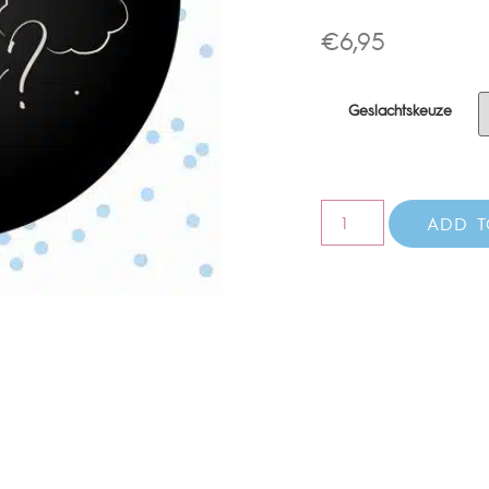
€
6,95
Geslachtskeuze
ADD T