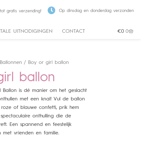
Op dinsdag en donderdag verzonden
ot gratis verzending!
ITALE UITNODIGINGEN
CONTACT
€
0
0
Ballonnen
/ Boy or girl ballon
irl ballon
Ballon is dé manier om het geslacht
e onthullen met een knal! Vul de ballon
roze of blauwe confetti, prik hem
pectaculaire onthulling die de
eft. Een spannend en feestelijk
met vrienden en familie.